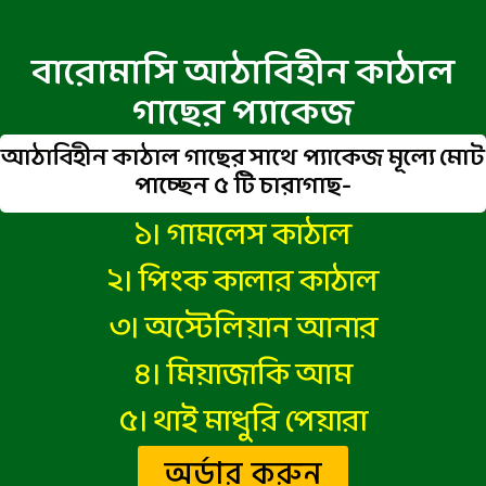
বারোমাসি আঠাবিহীন কাঠাল
গাছের প্যাকেজ
আঠাবিহীন কাঠাল গাছের সাথে প্যাকেজ মূল্যে মোট
পাচ্ছেন ৫ টি চারাগাছ-
১। গামলেস কাঠাল
২। পিংক কালার কাঠাল
৩। অস্টেলিয়ান আনার
৪। মিয়াজাকি আম
৫। থাই মাধুরি পেয়ারা
অর্ডার করুন