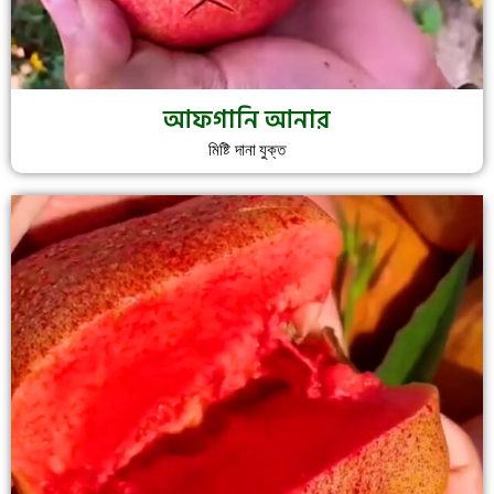
আফগানি আনার
মিষ্টি দানা যুক্ত