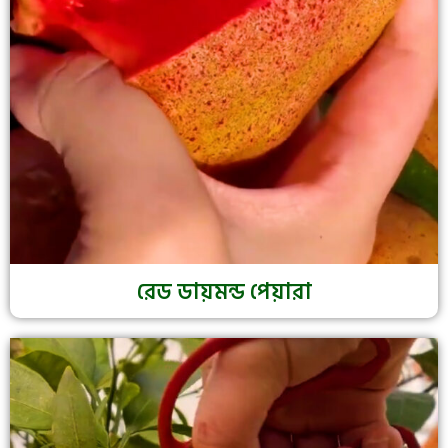
রেড ডায়মন্ড পেয়ারা