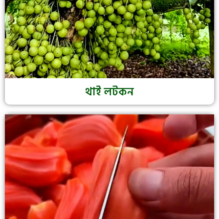
থাই লটকন