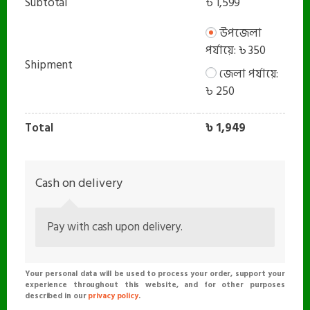
Subtotal
৳
1,599
উপজেলা
পর্যায়ে:
৳
350
Shipment
জেলা পর্যায়ে:
৳
250
Total
৳
1,949
Cash on delivery
Pay with cash upon delivery.
Your personal data will be used to process your order, support your
experience throughout this website, and for other purposes
described in our
privacy policy
.