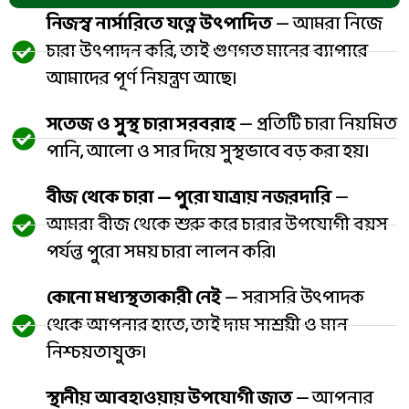
নিজস্ব নার্সারিতে যত্নে উৎপাদিত
— আমরা নিজে
চারা উৎপাদন করি, তাই গুণগত মানের ব্যাপারে
আমাদের পূর্ণ নিয়ন্ত্রণ আছে।
সতেজ ও সুস্থ চারা সরবরাহ
— প্রতিটি চারা নিয়মিত
পানি, আলো ও সার দিয়ে সুস্থভাবে বড় করা হয়।
বীজ থেকে চারা — পুরো যাত্রায় নজরদারি
—
আমরা বীজ থেকে শুরু করে চারার উপযোগী বয়স
পর্যন্ত পুরো সময় চারা লালন করি।
কোনো মধ্যস্থতাকারী নেই
— সরাসরি উৎপাদক
থেকে আপনার হাতে, তাই দাম সাশ্রয়ী ও মান
নিশ্চয়তাযুক্ত।
স্থানীয় আবহাওয়ায় উপযোগী জাত
— আপনার