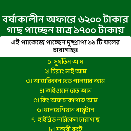
বর্ষাকালীন অফারে ৬২০০ টাকার
গাছ পাচ্ছেন মাত্র ১৭০০ টাকায়
এই প্যাকেজে পাচ্ছেন দুষ্প্রাপ্য ১১ টি ফলের
চারাগাছঃ
১। সুর্যডিম আম
২। চিয়াং মাই আম
৩। আমেরিকান রেড পালমার আম
৪। তাইওয়ান রেড আম
৫। কিং অফ চাকাপাত আম
৬। মালয়েশিয়ান রাম্বুটান
৭। হাইব্রিড নারিকেল চারাগাছ
৮। সুন্দরী বরই