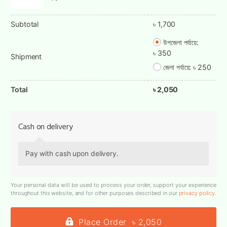
Subtotal
৳
1,700
উপজেলা পর্যায়ে:
৳
350
Shipment
জেলা পর্যায়ে:
৳
250
Total
৳
2,050
Cash on delivery
Pay with cash upon delivery.
Your personal data will be used to process your order, support your experience
throughout this website, and for other purposes described in our
privacy policy
.
Place Order ৳ 2,050