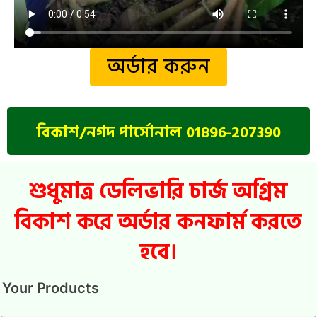
অর্ডার করুন
বিকাশ/নগদ পার্সোনাল 01896-207390
শুধুমাত্র ডেলিভারি চার্জ অগ্রিম
বিকাশ করে অর্ডার কনফার্ম করতে
হবে।
Your Products