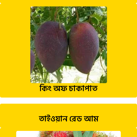
কিং অফ চাকাপাত
তাইওয়ান রেড আম