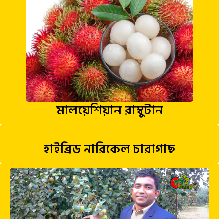
মালয়েশিয়ান রাম্বুটান
হাইব্রিড নারিকেল চারাগাছ