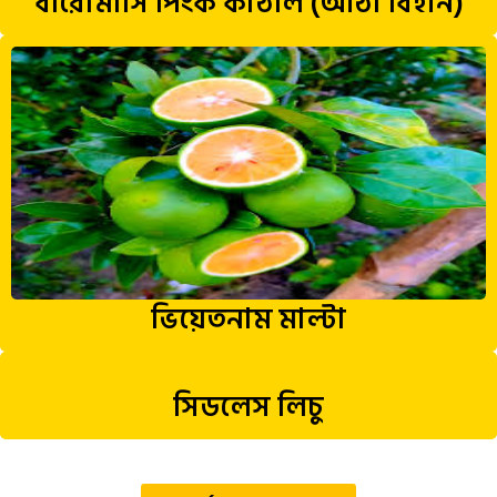
বারোমাসি পিংক কাঠাল (আঠা বিহীন)
ভিয়েতনাম মাল্টা
সিডলেস লিচু