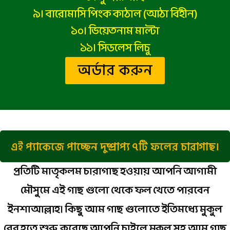
৯। বারোমাসি পিংক কাঠাল (আঠা বিহীন)
১০। ভিয়েতনাম মাল্টা
১১। সিডলেস লিচু
অর্ডার করুন
এই প্যাকেজে পাচ্ছেন দুষ্প্রাপ্য ৭টি ফলের চারাগাছ।
প্রতিটি মাতৃকলম চারাগাছ হওয়ায় আপনি আগামী
মৌসুমে এই গাছ গুলো থেকে ফল খেতে পারবেন
ইনশাআল্লাহ। কিছু আম গাছ গুলোতে ইতিমধ্যে মুকুল
বের হতে শুরু করেছে আপনি চাইলে মুকুল সহ আম গাছ